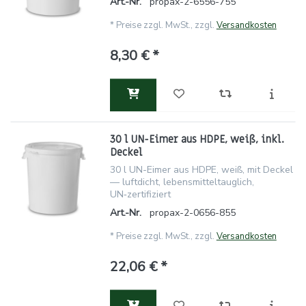
Art.-Nr.
propax-2-6556-755
*
Preise zzgl. MwSt., zzgl.
Versandkosten
8,30 € *
30 l UN-Eimer aus HDPE, weiß, inkl.
Deckel
30 l UN-Eimer aus HDPE, weiß, mit Deckel
— luftdicht, lebensmitteltauglich,
UN‑zertifiziert
Art.-Nr.
propax-2-0656-855
*
Preise zzgl. MwSt., zzgl.
Versandkosten
22,06 € *