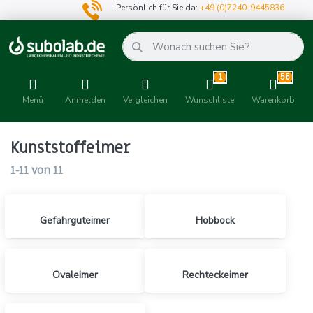
Persönlich für Sie da:
+49 (0)7240-9445836
1
56
Menü
Anmelden
Vergleichen
Wunschliste
Warenkorb
Kunststoffeimer
1-11
von
11
Gefahrguteimer
Hobbock
Ovaleimer
Rechteckeimer