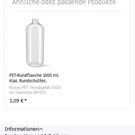
Ähnliche oder passende Produkte
PET-Rundflasche 1000 ml
klar, Rundschulter,
Gewinde 28/410
Klares PET-Rundgefäß 1000
ml, Gewinde 28/410,
Rundschulter, 42 g, 100
1,09 € *
St./Karton
Informationen