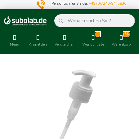
Persönlich für Sie da:
+49 (0)7240-9445836
1
56
Menü
Anmelden
Vergleichen
Wunschliste
Warenkorb