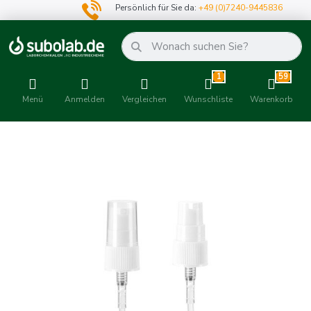
Persönlich für Sie da:
+49 (0)7240-9445836
1
59
Menü
Anmelden
Vergleichen
Wunschliste
Warenkorb