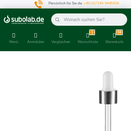
Persönlich für Sie da:
+49 (0)7240-9445836
1
56
Menü
Anmelden
Vergleichen
Wunschliste
Warenkorb