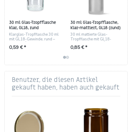
30 ml Glas-Tropfflasche
30 ml Glas-Tropfflasche,
klar, GL18, rund
klar-mattiert, GL18 (rund)
Klarglas-Tropfflasche 30 ml
30 ml mattierte Glas-
mit GL18-Gewinde, rund –
Tropfflasche mit GL18-
ideal für Öle, Seren und
Gewinde, ideal für Öle,
0,59 € *
0,85 € *
Laborproben.
Tinkturen und Laborproben.
Benutzer, die diesen Artikel
gekauft haben, haben auch gekauft