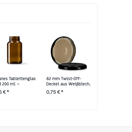
unes Tablettenglas
82 mm Twist-Off-
Schraubverschl
d 200 ml –
Deckel aus Weißblech,
38/400 aus PP, 
inde 45/400
schwarz (TO 82)
mit FS5-8 Liner
5 € *
0,75 € *
0,36 € *