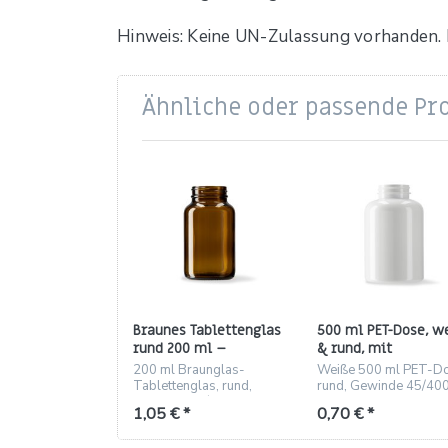
Hinweis: Keine UN-Zulassung vorhanden. B
Ähnliche oder passende Pr
Braunes Tablettenglas
500 ml PET-Dose, w
rund 200 ml –
& rund, mit
Gewinde 45/400
45/400‑Gewinde
200 ml Braunglas-
Weiße 500 ml PET-Do
Tablettenglas, rund,
rund, Gewinde 45/400
Gewinde 45/400 – ideal
leicht und bruchsicher.
1,05 € *
0,70 € *
für Pharma, Kosmetik und
Labor