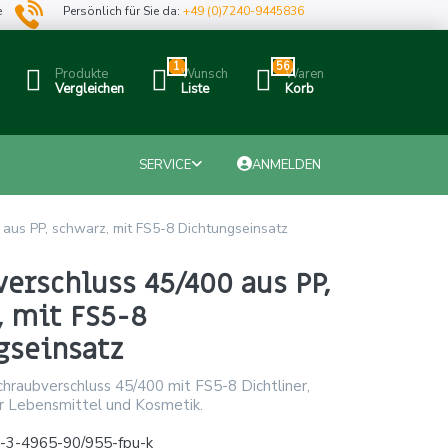
e
Persönlich für Sie da:
+49 (0)7240-9445836
1
56
Produkte
Wunsch
Waren
Vergleichen
Liste
Korb
SERVICE
ANMELDEN
aus PP, schwarz, mit FS5-8 Dichtungseinsatz
erschluss 45/400 aus PP,
, mit FS5-8
gseinsatz
hraubverschluss 45/400 mit FS5-8 Dichtliner,
 für Lebensmittel und Kosmetik.
-3-4965-90/955-fpu-k