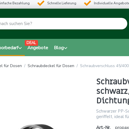
infache Bezahlung
Schnelle Lieferung
Individuelle Angebot
DEAL
borbedarf
Angebote
Blog
l für Dosen
Schraubdeckel für Dosen
Schraubverschluss 45/400 
Schraubv
schwarz
Dichtun
Schwarzer PP-Sc
geriffelt, ideal
Art.-Nr.
propax