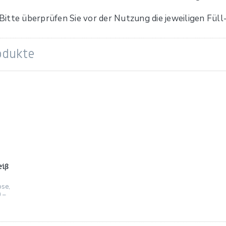
itte überprüfen Sie vor der Nutzung die jeweiligen Füll
odukte
eiß
se,
 –