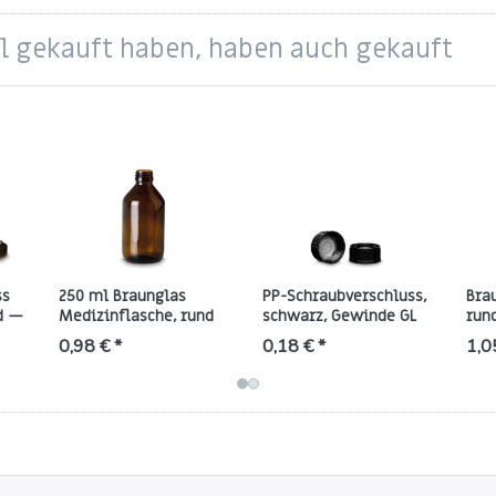
el gekauft haben, haben auch gekauft
ss
250 ml Braunglas
PP-Schraubverschluss,
Bra
d —
Medizinflasche, rund
schwarz, Gewinde GL
run
mit PP28-Gewinde
28 mit LDPE-
Gew
0,98 € *
0,18 € *
1,0
Konusdichtung