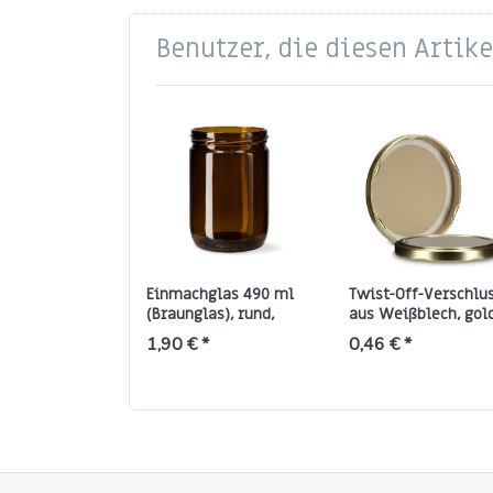
Benutzer, die diesen Artik
Einmachglas 490 ml
Twist-Off-Verschlu
(Braunglas), rund,
aus Weißblech, gol
Gewinde TO‑82
Gewinde TO 82
1,90 € *
0,46 € *