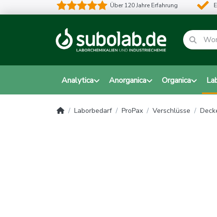
Über 120 Jahre Erfahrung
E
Analytica
Anorganica
Organica
La
Laborbedarf
ProPax
Verschlüsse
Decke