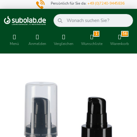
Persönlich für Sie da:
+49 (0)7240-9445836
1
56
Menü
Anmelden
Vergleichen
Wunschliste
Warenkorb