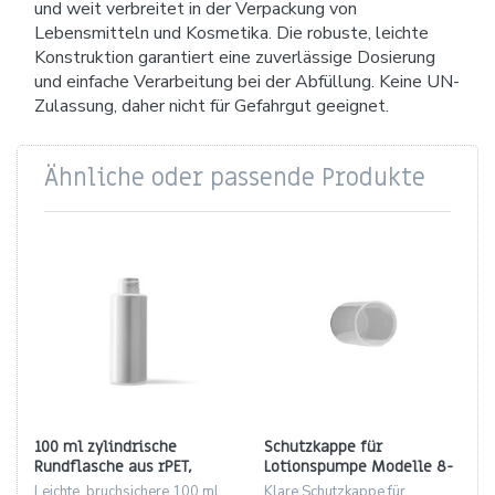
und weit verbreitet in der Verpackung von
Lebensmitteln und Kosmetika. Die robuste, leichte
Konstruktion garantiert eine zuverlässige Dosierung
und einfache Verarbeitung bei der Abfüllung. Keine UN-
Zulassung, daher nicht für Gefahrgut geeignet.
Ähnliche oder passende Produkte
100 ml zylindrische
Schutzkappe für
Rundflasche aus rPET,
Lotionspumpe Modelle 8-
weiß, Gewinde 24/410
2311-24/410-SCH & 8-2311-
Leichte, bruchsichere 100 ml
Klare Schutzkappe für