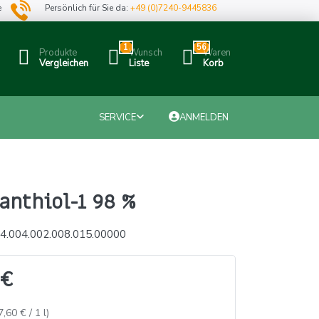
e
Persönlich für Sie da:
+49 (0)7240-9445836
1
56
Produkte
Wunsch
Waren
Vergleichen
Liste
Korb
SERVICE
ANMELDEN
anthiol-1 98 %
4.004.002.008.015.00000
 €
7,60 € / 1 l)