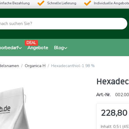
infache Bezahlung
Schnelle Lieferung
Individuelle Angebot
DEAL
borbedarf
Angebote
Blog
ndelsnamen
Organica H
Hexadecanthiol-1 98 %
Hexadec
Art.-Nr.
002.00
228,80
Inhalt: 0,5 l (45