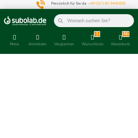
Persönlich für Sie da:
+49 (0)7240-9445836
1
56
Menü
Anmelden
Vergleichen
Wunschliste
Warenkorb