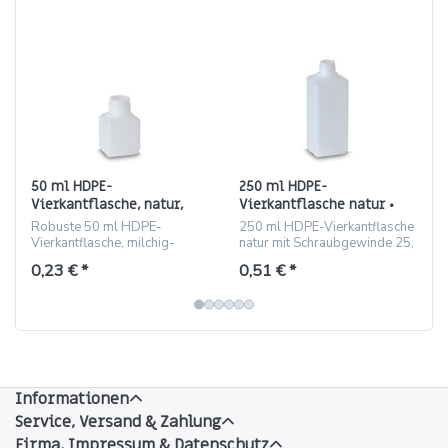
50 ml HDPE-
250 ml HDPE-
Vierkantflasche, natur,
Vierkantflasche natur •
Gewinde 25 (rechteckig)
Schraubgewinde 25 • Höhe
Robuste 50 ml HDPE-
250 ml HDPE-Vierkantflasche
139,8 mm
Vierkantflasche, milchig-
natur mit Schraubgewinde 25,
transparent, ND25-Gewinde,
geriffelt, 16 g
0,23 € *
0,51 € *
ideal für Reiniger und
Kosmetika.
Informationen
Service, Versand & Zahlung
Firma, Impressum & Datenschutz