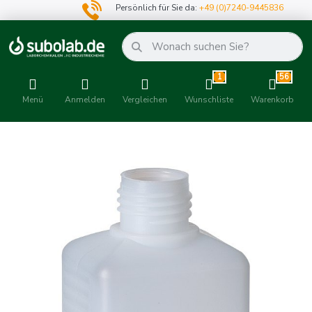
Persönlich für Sie da:
+49 (0)7240-9445836
1
56
Menü
Anmelden
Vergleichen
Wunschliste
Warenkorb