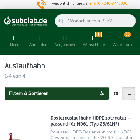
Persönlich für Sie da:
+49 (0)7240-9445836
1
56
Menü
Anmelden
Vergleichen
Wunschliste
Warenkorb
Auslaufhahn
1-4
von
4
Filtern & Sortieren
Dosierauslaufhahn HDPE rot/natur –
passend für ND61 (Typ 23/61HF)
Robuster HDPE-Dosierhahn rot für ND61
Gewinde, gluckerfrei, für 20–30L Kanister