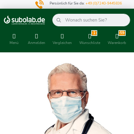
Persönlich für Sie da:
+49 (0)7240-9445836
1
59
Menü
Anmelden
Vergleichen
Wunschliste
Warenkorb