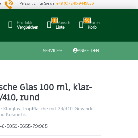
e
Persönlich für Sie da:
+49 (0)7240-9445836
1
56
Produkte
Wunsch
Waren
Vergleichen
Liste
Korb
SERVICE
ANMELDEN
sche Glas 100 ml, klar-
/410, rund
e Klarglas-Tropfflasche mit 24/410-Gewinde,
und Kosmetik.
x-6-5059-5655-79/965