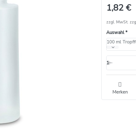
1,82 €
zzgl. MwSt. zzg
Auswahl
100 ml Tropff
1
Merken