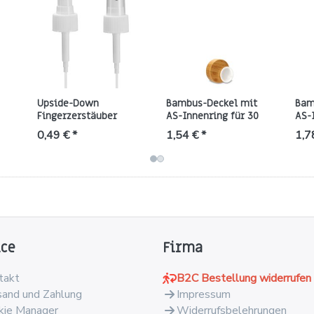
Upside-Down
Bambus-Deckel mit
Bam
Fingerzerstäuber
AS-Innenring für 30
AS-
24/410, weiß (PP) –
ml Tiegel, inkl. Einlage
50 m
0,49 € *
1,54 € *
1,7
schwarze Düse, klare
(ND54, natur)
inkl
Kappe
ice
Firma
takt
B2C Bestellung widerrufen
sand und Zahlung
Impressum
kie Manager
Widerrufsbelehrungen