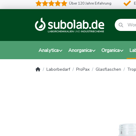
Über 120 Jahre Erfahrung
E
Analytica
Anorganica
Organica
La
Laborbedarf
ProPax
Glasflaschen
Trop