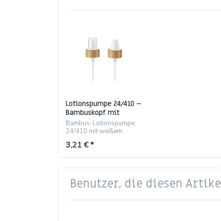
Lotionspumpe 24/410 –
Bambuskopf mit
weißem kurzem
Bambus-Lotionspumpe
Schnabel und klarer
24/410 mit weißem
Überkappe
kurzen Schnabel und
3,21 € *
klarer Schutzkappe für
100ml Flaschen.
Benutzer, die diesen Artik