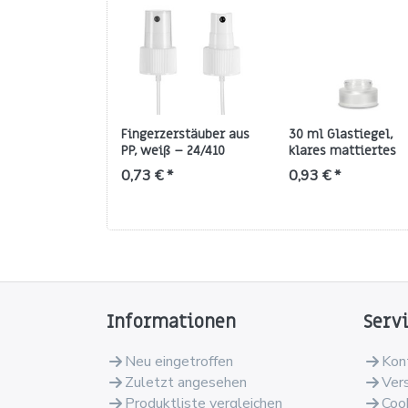
Fingerzerstäuber aus
30 ml Glastiegel,
PP, weiß – 24/410
klares mattiertes
Gewinde (APTP
Glas, rund, Gewinde
0,73 € *
0,93 € *
Sprühkopf)
GL54
Informationen
Serv
Neu eingetroffen
Kon
Zuletzt angesehen
Ver
Produktliste vergleichen
Coo