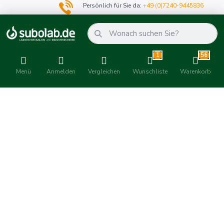
Persönlich für Sie da:
+49 (0)7240-9445836
1
56
Menü
Anmelden
Vergleichen
Wunschliste
Warenkorb