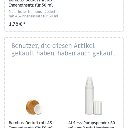
Bambus-Deckel mit AS-
Inneneinsatz für 50 ml
Tiegel (ND 61) – inkl.
Natürlicher Bambus-Deckel
Einlegedeckel
mit AS-Inneneinsatz für 50 ml
Tiegel, Gewinde ND 61
1,78 € *
Benutzer, die diesen Artikel
gekauft haben, haben auch gekauft
Bambus-Deckel mit AS-
Airless-Pumpspender 50