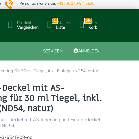
e
Persönlich für Sie da:
+49 (0)7240-9445836
1
56
Produkte
Wunsch
Waren
Vergleichen
Liste
Korb
SERVICE
ANMELDEN
ring für 30 ml Tiegel, inkl. Einlage (ND54, natur)
Deckel mit AS-
g für 30 ml Tiegel, inkl.
(ND54, natur)
bus-Deckel mit AS-Innenring und Einlegedeckel
 (ND54).
x-3-6545-09-oo