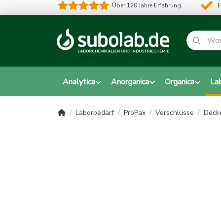
Über 120 Jahre Erfahrung
E
Analytica
Anorganica
Organica
La
Laborbedarf
ProPax
Verschlüsse
Decke