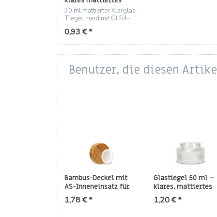
klares mattiertes
Glas, rund, Gewinde
30 ml mattierter Klarglas-
GL54
Tiegel, rund mit GL54-
Gewinde, ideal für
0,93 € *
Kosmetikproben.
Benutzer, die diesen Artik
Bambus-Deckel mit
Glastiegel 50 ml –
AS-Inneneinsatz für
klares, mattiertes
50 ml Tiegel (ND 61) –
Glas, rund mit GL 61
1,78 € *
1,20 € *
inkl. Einlegedeckel
Gewinde