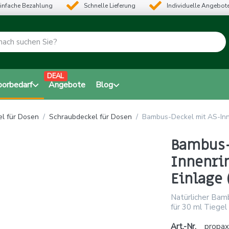
infache Bezahlung
Schnelle Lieferung
Individuelle Angebot
DEAL
borbedarf
Angebote
Blog
l für Dosen
Schraubdeckel für Dosen
Bambus-Deckel mit AS-Innen
Bambus-
Innenrin
Einlage 
Natürlicher Bam
für 30 ml Tiegel
Art.-Nr.
propa