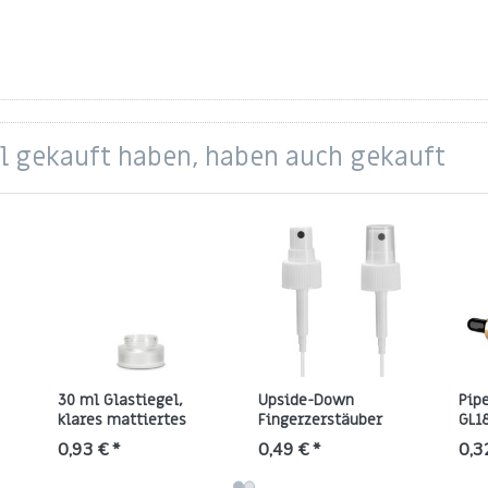
el gekauft haben, haben auch gekauft
30 ml Glastiegel,
Upside-Down
Pip
klares mattiertes
Fingerzerstäuber
GL1
-
Glas, rund, Gewinde
24/410, weiß (PP) –
met
0,93 € *
0,49 € *
0,3
GL54
schwarze Düse, klare
sch
Kappe
50 