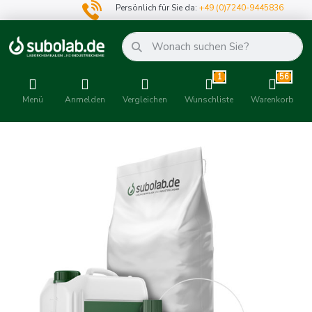
Persönlich für Sie da:
+49 (0)7240-9445836
1
56
Menü
Anmelden
Vergleichen
Wunschliste
Warenkorb