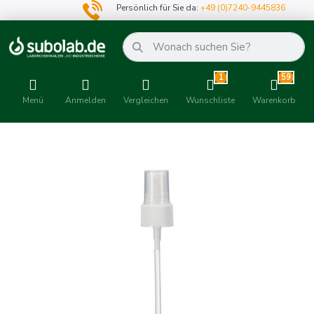
Persönlich für Sie da:
+49 (0)7240-9445836
1
59
Menü
Anmelden
Vergleichen
Wunschliste
Warenkorb