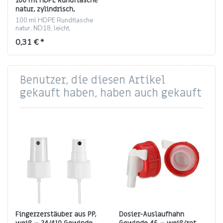
100 ml HDPE Rundflasche
natur, zylindrisch,
Gewinde ND18
100 ml HDPE Rundflasche
natur, ND18, leicht,
bruchsicher, passend für 18/1
0,31 € *
Sprayer und
DW‑Verschlüsse.
Benutzer, die diesen Artikel
gekauft haben, haben auch gekauft
Fingerzerstäuber aus PP,
Dosier-Auslaufhahn