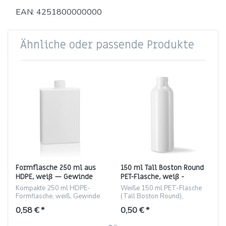
EAN: 4251800000000
Ähnliche oder passende Produkte
Formflasche 250 ml aus
150 ml Tall Boston Round
HDPE, weiß — Gewinde
PET-Flasche, weiß -
24/410
Gewinde 24/410
Kompakte 250 ml HDPE-
Weiße 150 ml PET-Flasche
Formflasche, weiß, Gewinde
(Tall Boston Round),
24/410, flache Schulter
Gewinde 24/410, leicht und
0,58 € *
0,50 € *
bruchfest.