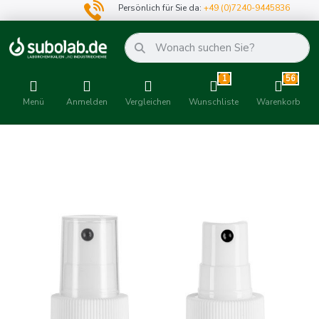
Persönlich für Sie da:
+49 (0)7240-9445836
1
56
Menü
Anmelden
Vergleichen
Wunschliste
Warenkorb