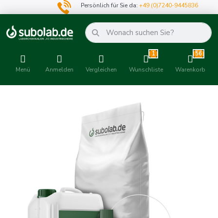
Persönlich für Sie da:
+49 (0)7240-9445836
1
56
Menü
Anmelden
Vergleichen
Wunschliste
Warenkorb