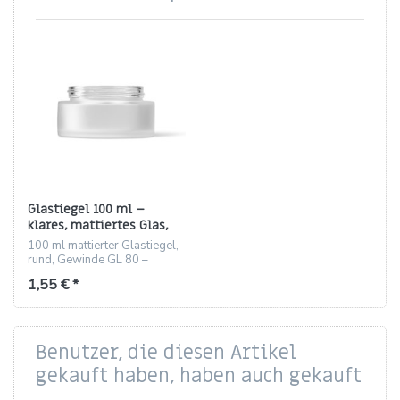
Glastiegel 100 ml –
klares, mattiertes Glas,
rund, Gewinde GL 80
100 ml mattierter Glastiegel,
rund, Gewinde GL 80 –
hochwertig und recyclebar
1,55 € *
Benutzer, die diesen Artikel
gekauft haben, haben auch gekauft