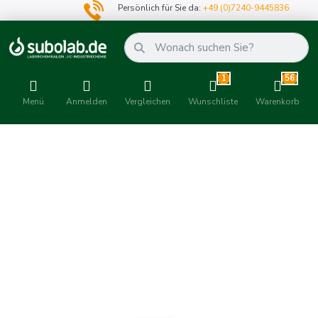
Persönlich für Sie da:
+49 (0)7240-9445836
1
56
Menü
Anmelden
Vergleichen
Wunschliste
Warenkorb