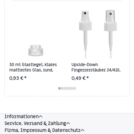
30 ml Glastiegel, klares
Upside-Down
mattiertes Glas, rund,
Fingerzerstäuber 24/410,
Gewinde GL54
weiß (PP) – schwarze
0,93 € *
0,49 € *
Düse, klare Kappe
Informationen
Service, Versand & Zahlung
Firma, Impressum & Datenschutz