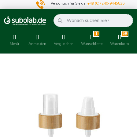
Persönlich für Sie da:
+49 (0)7240-9445836
1
59
Menü
Anmelden
Vergleichen
Wunschliste
Warenkorb