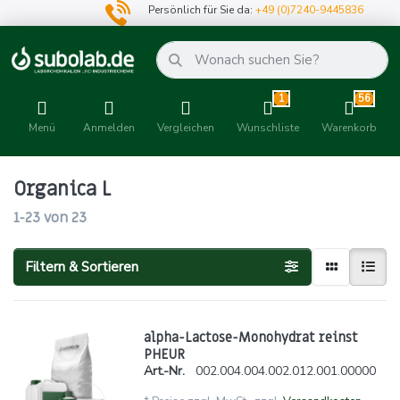
Persönlich für Sie da:
+49 (0)7240-9445836
1
56
Menü
Anmelden
Vergleichen
Wunschliste
Warenkorb
Organica L
1-23
von
23
Filtern & Sortieren
alpha-Lactose-Monohydrat reinst
PHEUR
Art.-Nr.
002.004.004.002.012.001.00000