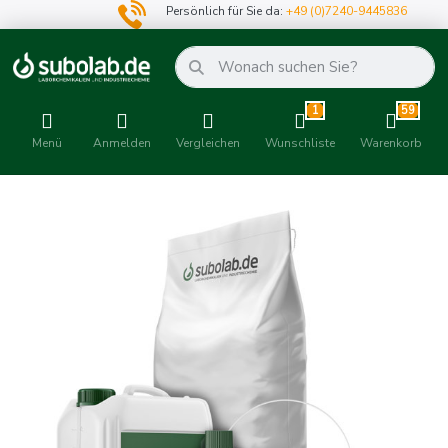
Persönlich für Sie da:
+49 (0)7240-9445836
1
59
Menü
Anmelden
Vergleichen
Wunschliste
Warenkorb