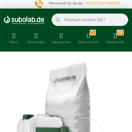
Persönlich für Sie da:
+49 (0)7240-9445836
1
56
Menü
Anmelden
Vergleichen
Wunschliste
Warenkorb