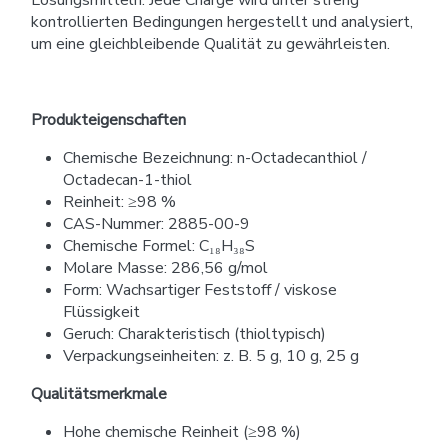
Lösungsmitteln. Jede Charge wird unter streng
kontrollierten Bedingungen hergestellt und analysiert,
um eine gleichbleibende Qualität zu gewährleisten.
Produkteigenschaften
Chemische Bezeichnung: n-Octadecanthiol /
Octadecan-1-thiol
Reinheit: ≥98 %
CAS-Nummer: 2885-00-9
Chemische Formel: C₁₈H₃₈S
Molare Masse: 286,56 g/mol
Form: Wachsartiger Feststoff / viskose
Flüssigkeit
Geruch: Charakteristisch (thioltypisch)
Verpackungseinheiten: z. B. 5 g, 10 g, 25 g
Qualitätsmerkmale
Hohe chemische Reinheit (≥98 %)