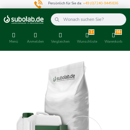
Persönlich für Sie da:
+49 (0)7240-9445836
1
56
Menü
Anmelden
Vergleichen
Wunschliste
Warenkorb