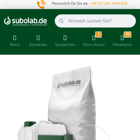
Persönlich für Sie da:
+49 (0)7240-9445836
1
58
Menü
Anmelden
Vergleichen
Wunschliste
Warenkorb