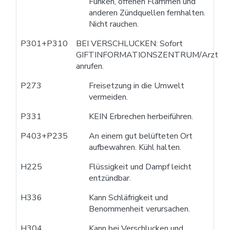
Funken, offenen Flammen und
anderen Zündquellen fernhalten.
Nicht rauchen.
P301+P310
BEI VERSCHLUCKEN: Sofort
GIFTINFORMATIONSZENTRUM/Arzt
anrufen.
P273
Freisetzung in die Umwelt
vermeiden.
P331
KEIN Erbrechen herbeiführen.
P403+P235
An einem gut belüfteten Ort
aufbewahren. Kühl halten.
H225
Flüssigkeit und Dampf leicht
entzündbar.
H336
Kann Schläfrigkeit und
Benommenheit verursachen.
H304
Kann bei Verschlucken und