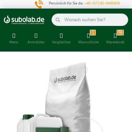
Persönlich für Sie da:
+49 (0)7240-9445836
1
56
Menü
Anmelden
Vergleichen
Wunschliste
Warenkorb