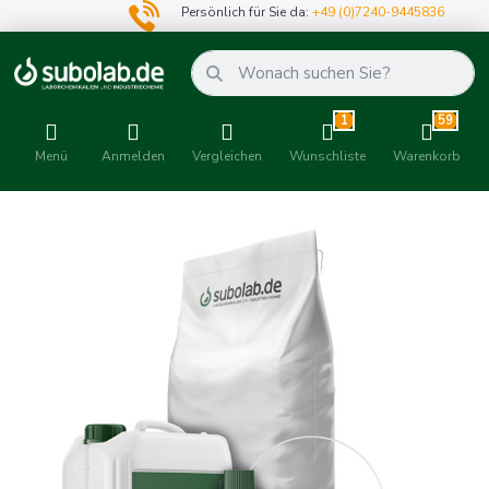
Persönlich für Sie da:
+49 (0)7240-9445836
1
59
Menü
Anmelden
Vergleichen
Wunschliste
Warenkorb