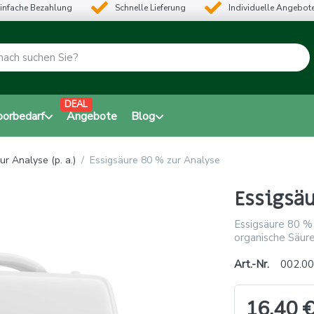
infache Bezahlung
Schnelle Lieferung
Individuelle Angebot
DEAL
borbedarf
Angebote
Blog
ur Analyse (p. a.)
Essigsäure 80 % zur Analyse
Essigsäu
Essigsäure 80 % 
organische Säur
Art.-Nr.
002.00
16,40 €