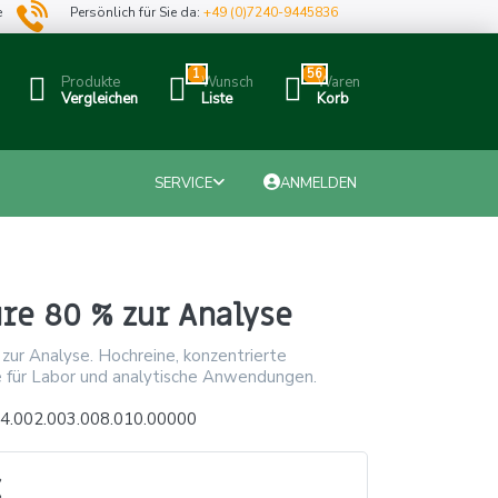
e
Persönlich für Sie da:
+49 (0)7240-9445836
1
56
Produkte
Wunsch
Waren
Vergleichen
Liste
Korb
SERVICE
ANMELDEN
re 80 % zur Analyse
zur Analyse. Hochreine, konzentrierte
e für Labor und analytische Anwendungen.
4.002.003.008.010.00000