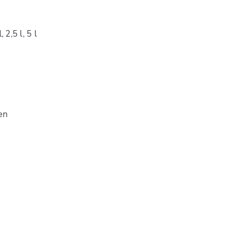
 2,5 l, 5 l
en