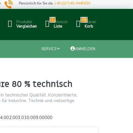
e
Persönlich für Sie da:
+49 (0)7240-9445836
1
56
Produkte
Wunsch
Waren
Vergleichen
Liste
Korb
SERVICE
ANMELDEN
ure 80 % technisch
in technischer Qualität. Konzentrierte,
für Industrie, Technik und vielseitige
4.002.003.010.009.00000