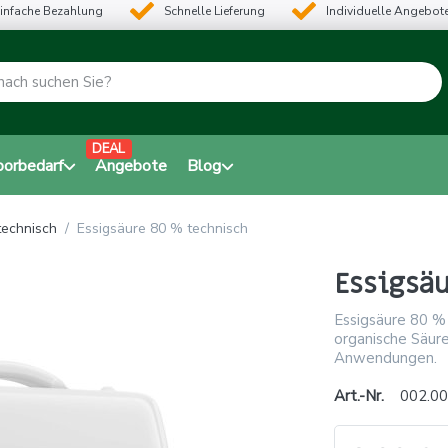
infache Bezahlung
Schnelle Lieferung
Individuelle Angebot
DEAL
borbedarf
Angebote
Blog
technisch
Essigsäure 80 % technisch
Essigsä
Essigsäure 80 % 
organische Säure 
Anwendungen.
Art.-Nr.
002.00