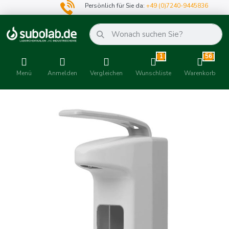
Persönlich für Sie da:
+49 (0)7240-9445836
1
56
Menü
Anmelden
Vergleichen
Wunschliste
Warenkorb