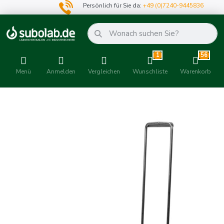
Persönlich für Sie da:
+49 (0)7240-9445836
1
56
Menü
Anmelden
Vergleichen
Wunschliste
Warenkorb