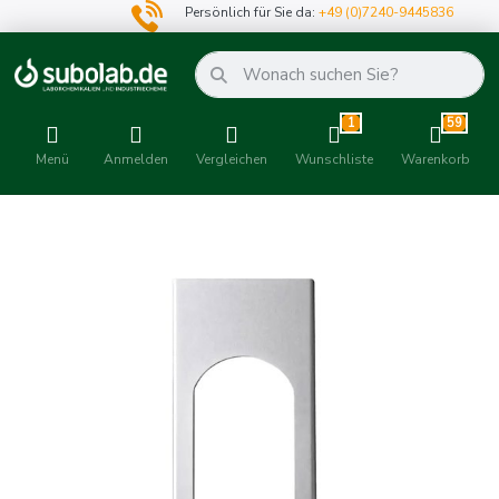
Persönlich für Sie da:
+49 (0)7240-9445836
1
59
Menü
Anmelden
Vergleichen
Wunschliste
Warenkorb