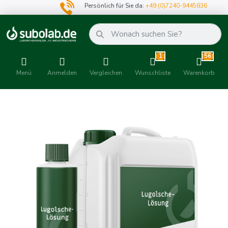
Persönlich für Sie da:
+49 (0)7240-9445836
1
56
Menü
Anmelden
Vergleichen
Wunschliste
Warenkorb