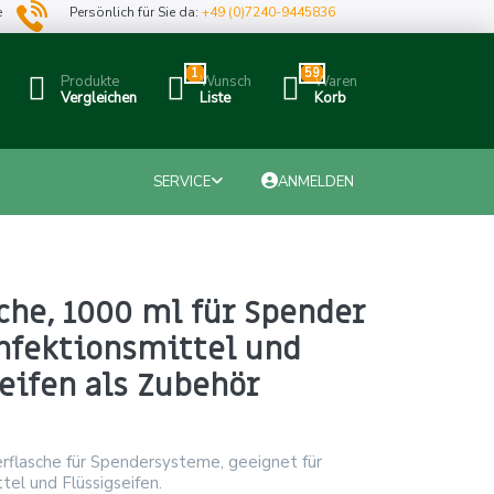
e
Persönlich für Sie da:
+49 (0)7240-9445836
1
59
Produkte
Wunsch
Waren
Vergleichen
Liste
Korb
SERVICE
ANMELDEN
che, 1000 ml für Spender
infektionsmittel und
eifen als Zubehör
rflasche für Spendersysteme, geeignet für
tel und Flüssigseifen.