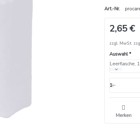
Art.-Nr.
procar
2,65 €
zzgl. MwSt. zzg
Auswahl
1
Merken