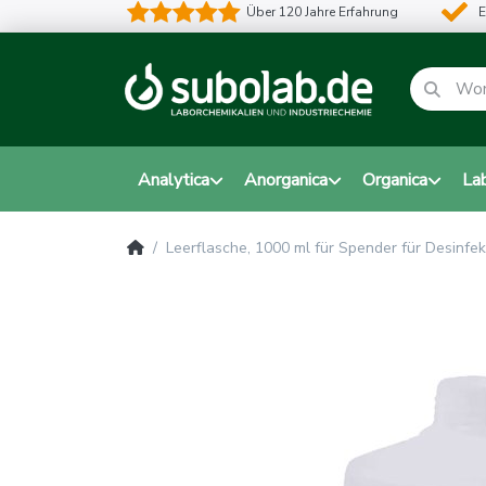
Über 120 Jahre Erfahrung
E
Analytica
Anorganica
Organica
La
Leerflasche, 1000 ml für Spender für Desinfek