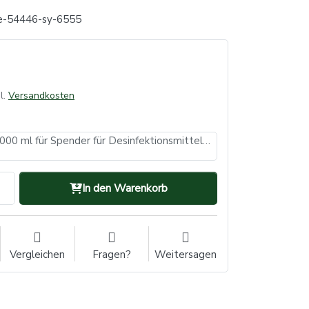
e-54446-sy-6555
l.
Versandkosten
Leerflasche, 1000 ml für Spender für Desinfektionsmittel und Flüssigseifen als Zubehör kaufen. (VE: 1, Inhalt: 1 Stück)
In den Warenkorb
Vergleichen
Fragen?
Weitersagen