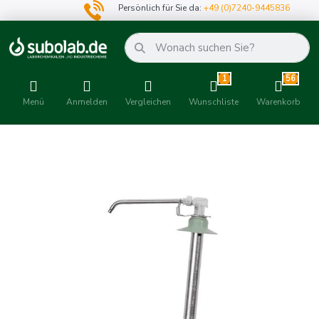
Persönlich für Sie da:
+49 (0)7240-9445836
1
56
Menü
Anmelden
Vergleichen
Wunschliste
Warenkorb