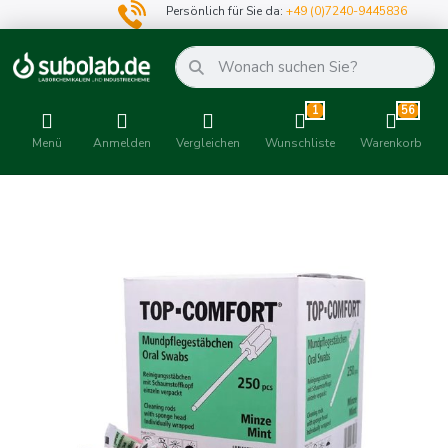
Persönlich für Sie da:
+49 (0)7240-9445836
1
56
Menü
Anmelden
Vergleichen
Wunschliste
Warenkorb