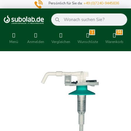
Persönlich für Sie da:
+49 (0)7240-9445836
1
56
Menü
Anmelden
Vergleichen
Wunschliste
Warenkorb