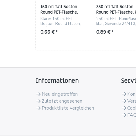
150 ml Tall Boston
250 ml Tall Boston
Round PET-Flasche,
Round PET-Flasche, 
klar, Gewinde 24/410
— Gewinde 24/410
Klarer 150 ml PET-
250 ml PET-Rundflas
Boston-Round Flacon,
klar, Gewinde 24/410
24/410, leicht,
g, bruchsicher, ideal fü
0,66 € *
0,89 € *
bruchsicher – ideal für
Kosmetik & Pharmazie
Kosmetik, Pharma und
Aromen.
Informationen
Serv
Neu eingetroffen
Kon
Zuletzt angesehen
Ver
Produktliste vergleichen
Coo
FA