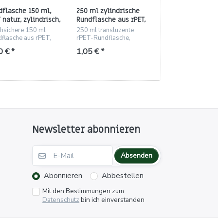
dflasche 150 ml,
250 ml zylindrische
100 ml zylindri
 natur, zylindrisch,
Rundflasche aus rPET,
Rundflasche aus
inde 24/410
natur, Gewinde 24/410
weiß, Gewinde 
hsichere 150 ml
250 ml transluzente
Leichte, bruchsic
flasche aus rPET,
rPET-Rundflasche,
ml Rundflasche au
sluzent, Gewinde
bruchsicher, Gewinde
weiß, Gewinde 24
0 € *
1,05 € *
0,59 € *
10.
24/410, ideal für
ideal für Kosmetik
Kosmetik und Pflege
Autopflege.
Newsletter abonnieren
Absenden
Abonnieren
Abbestellen
Mit den Bestimmungen zum
Datenschutz
bin ich einverstanden