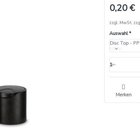
0,20 €
zzgl. MwSt. zzg
Auswahl
Disc Top - PP
1
Merken