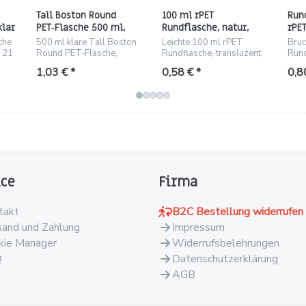
Tall Boston Round
100 ml rPET
Run
klar
PET‑Flasche 500 ml,
Rundflasche, natur,
rPET
klar, Gewinde 24/410
zylindrisch, Gewinde
Gew
che
500 ml klare Tall Boston
Leichte 100 ml rPET
Bruc
24/410
, 21
Round PET‑Flasche,
Rundflasche, transluzent,
Rund
r
24/410 Gewinde,
Gewinde 24/410,
tran
1,03 € *
0,58 € *
0,8
bruchsicher, ideal für
bruchsicher und
24/4
Kosmetik und Pharma.
recyclingfähig.
ice
Firma
takt
B2C Bestellung widerrufen
sand und Zahlung
Impressum
kie Manager
Widerrufsbelehrungen
Q
Datenschutzerklärung
AGB