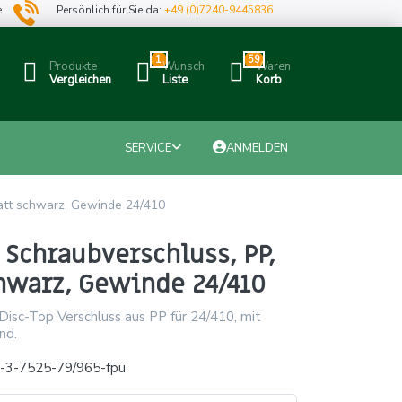
e
Persönlich für Sie da:
+49 (0)7240-9445836
1
59
Produkte
Wunsch
Waren
Vergleichen
Liste
Korb
SERVICE
ANMELDEN
att schwarz, Gewinde 24/410
 Schraubverschluss, PP,
hwarz, Gewinde 24/410
isc-Top Verschluss aus PP für 24/410, mit
nd.
-3-7525-79/965-fpu