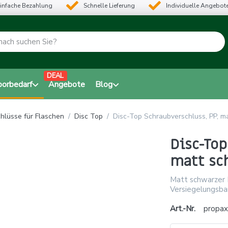
infache Bezahlung
Schnelle Lieferung
Individuelle Angebot
DEAL
borbedarf
Angebote
Blog
hlüsse für Flaschen
Disc Top
Disc-Top Schraubverschluss, PP, m
Disc-Top
matt sc
Matt schwarzer D
Versiegelungsba
Art.-Nr.
propax