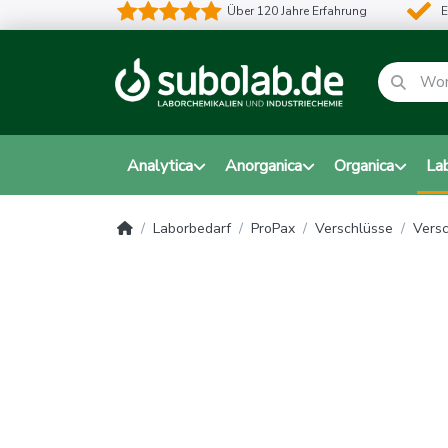
Über 120 Jahre Erfahrung
E
Analytica
Anorganica
Organica
La
Laborbedarf
ProPax
Verschlüsse
Versc