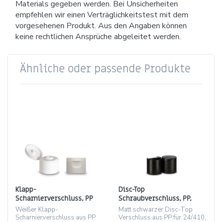
Materials gegeben werden. Bei Unsicherheiten
empfehlen wir einen Verträglichkeitstest mit dem
vorgesehenen Produkt. Aus den Angaben können
keine rechtlichen Ansprüche abgeleitet werden.
Ähnliche oder passende Produkte
Klapp-
Disc-Top
Scharnierverschluss, PP
Schraubverschluss, PP,
weiß, Gewinde 24/410,
matt schwarz, Gewinde
Weißer Klapp-
Matt schwarzer Disc-Top
Loch 3,1 mm
24/410
Scharnierverschluss aus PP
Verschluss aus PP für 24/410,