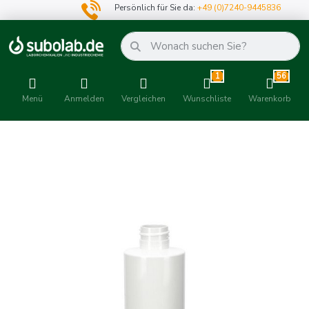
Persönlich für Sie da:
+49 (0)7240-9445836
1
56
Menü
Anmelden
Vergleichen
Wunschliste
Warenkorb