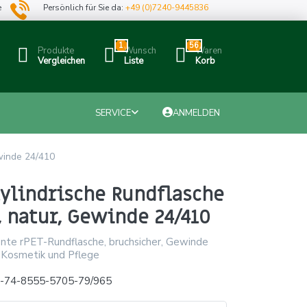
e
Persönlich für Sie da:
+49 (0)7240-9445836
1
56
Produkte
Wunsch
Waren
Vergleichen
Liste
Korb
SERVICE
ANMELDEN
winde 24/410
ylindrische Rundflasche
, natur, Gewinde 24/410
ente rPET-Rundflasche, bruchsicher, Gewinde
r Kosmetik und Pflege
x-74-8555-5705-79/965