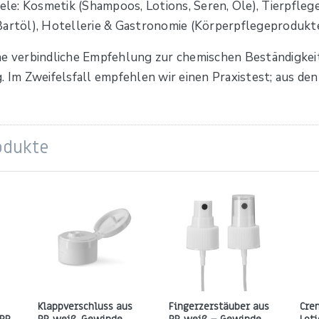
e: Kosmetik (Shampoos, Lotions, Seren, Öle), Tierpflege 
Bartöl), Hotellerie & Gastronomie (Körperpflegeprodukt
ne verbindliche Empfehlung zur chemischen Beständigkei
g. Im Zweifelsfall empfehlen wir einen Praxistest; aus 
odukte
Klappverschluss aus
Fingerzerstäuber aus
Cre