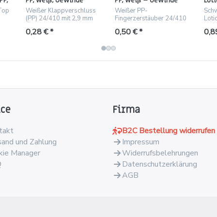
PP,
PP, weiß, Gewinde
PP, weiß – Gewinde
Lot
24/410 – Öffnung Ø 2,9
24/410, Steigrohr 219
schw
Top
Weißer Klappverschluss
Weißer PP-
Sch
mm
mm
Ste
(PP) 24/410 mit 2,9 mm
Fingerzerstäuber 24/410
Lot
Öffnung, 23,27 mm hoch,
mit 219 mm Steigrohr und
24/
0,28 € *
0,50 € *
0,8
ideal für Kosmetik und
Überkappe.
Stei
Haushalt.
Crem
ice
Firma
takt
B2C Bestellung widerrufen
sand und Zahlung
Impressum
kie Manager
Widerrufsbelehrungen
Q
Datenschutzerklärung
AGB