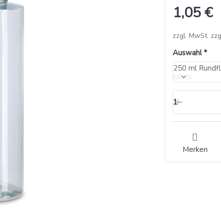
1,05 €
zzgl. MwSt. zzg
Auswahl
250 ml Rundfl
1
Merken