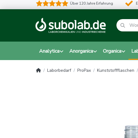
Über 120 Jahre Erfahrung
E
Analytica
Anorganica
Organica
La
Laborbedarf
ProPax
Kunststoffflaschen