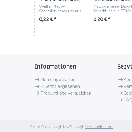
Scharnierverschluss,
Schraubverschluss, 
PP weiß, Gewinde
matt schwarz,
Weißer Klapp-
Matt schwarzer Disc-
24/410, Loch 3,1 mm
Gewinde 24/410
Scharnierverschluss aus
Verschluss aus PP für
PP 24/410, Loch 3,1 mm,
24/410, mit
0,22 € *
0,20 € *
Höhe 22,2 mm
Versiegelungsband.
Informationen
Serv
Neu eingetroffen
Kon
Zuletzt angesehen
Ver
Produktliste vergleichen
Coo
FA
* Alle Preise zzgl. MwSt., zzgl.
Versandkosten