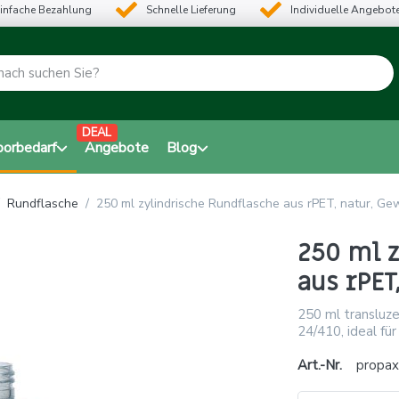
infache Bezahlung
Schnelle Lieferung
Individuelle Angebot
DEAL
borbedarf
Angebote
Blog
Rundflasche
250 ml zylindrische Rundflasche aus rPET, natur, Ge
250 ml z
aus rPET
250 ml transluz
24/410, ideal fü
Art.-Nr.
propa