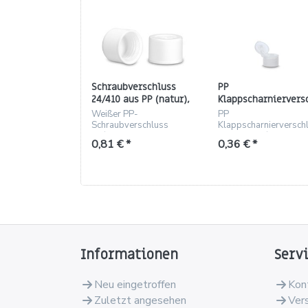
Schraubverschluss
PP
24/410 aus PP (natur),
Klappscharniervers
Drück-Dreh, Höhe 17.9
natur – passend fü
Weißer PP-
PP
mm
24/410 Gewinde
Schraubverschluss
Klappscharnierversch
24/410 mit Drück-Dreh-
natur für 24/410, Höh
0,81 € *
0,36 € *
Funktion und PE-
23,27 mm, Loch Ø 3,3
Schaumdichtung.
mm
Informationen
Serv
Neu eingetroffen
Kon
Zuletzt angesehen
Ver