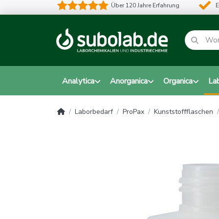
Über 120 Jahre Erfahrung
E
Analytica
Anorganica
Organica
La
Laborbedarf
ProPax
Kunststoffflaschen