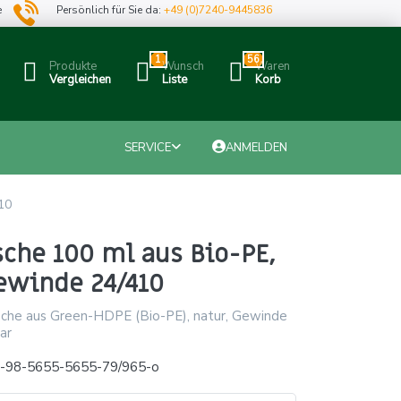
e
Persönlich für Sie da:
+49 (0)7240-9445836
1
56
Produkte
Wunsch
Waren
Vergleichen
Liste
Korb
SERVICE
ANMELDEN
10
che 100 ml aus Bio-PE,
ewinde 24/410
che aus Green-HDPE (Bio-PE), natur, Gewinde
ar
x-98-5655-5655-79/965-o