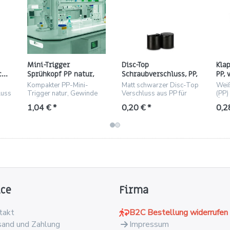
Mini-Trigger
Disc-Top
Kla
chluss
Sprühkopf PP natur,
Schraubverschluss, PP,
PP,
r
Gewinde 24/410,
matt schwarz,
24/4
Kompakter PP-Mini-
Matt schwarzer Disc-Top
Weiß
Steigrohr 165 mm
Gewinde 24/410
mm
luss
Trigger natur, Gewinde
Verschluss aus PP für
(PP)
e
24/410, 165 mm
24/410, mit
Öffn
1,04 € *
0,20 € *
0,2
Steigrohr, 1000
Versiegelungsband.
idea
Stk./Karton
Haus
ice
Firma
takt
B2C Bestellung widerrufen
sand und Zahlung
Impressum