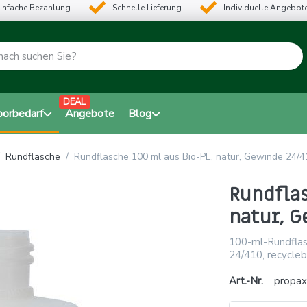
infache Bezahlung
Schnelle Lieferung
Individuelle Angebot
DEAL
borbedarf
Angebote
Blog
Rundflasche
Rundflasche 100 ml aus Bio-PE, natur, Gewinde 24/4
Rundflas
natur, G
100-ml-Rundflas
24/410, recycleb
Art.-Nr.
propa