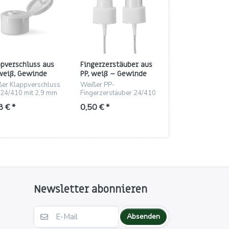
ppverschluss aus
Fingerzerstäuber aus
Klappscharnierv
 weiß, Gewinde
PP, weiß – Gewinde
rund, Polypropy
10 – Öffnung Ø 2,9
24/410, Steigrohr 219
schwarz, Gewin
er Klappverschluss
Weißer PP-
Runder
mm
24/410 (Loch 3 
 24/410 mit 2,9 mm
Fingerzerstäuber 24/410
Klappscharnierve
ung, 23,27 mm hoch,
mit 219 mm Steigrohr und
aus PP, schwarz,
8 € *
0,50 € *
0,20 € *
l für Kosmetik und
Überkappe.
Gewinde 24/410, 
halt.
mm.
Newsletter abonnieren
Absenden