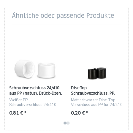
Ähnliche oder passende Produkte
Schraubverschluss 24/410
Disc-Top
aus PP (natur), Drück-Dreh,
Schraubverschluss, PP,
Höhe 17.9 mm
matt schwarz, Gewinde
Weißer PP-
Matt schwarzer Disc-Top
24/410
Schraubverschluss 24/410
Verschluss aus PP für 24/410,
mit Drück-Dreh-Funktion und
mit Versiegelungsband.
0,81 € *
0,20 € *
PE-Schaumdichtung.