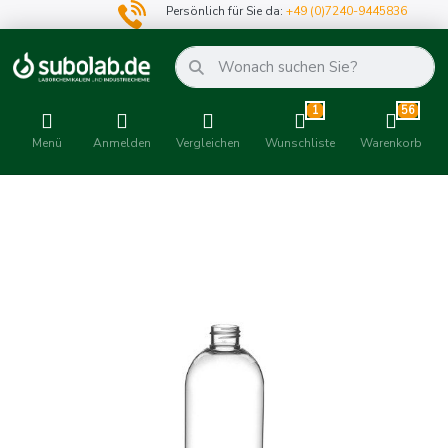
Persönlich für Sie da:
+49 (0)7240-9445836
1
56
Menü
Anmelden
Vergleichen
Wunschliste
Warenkorb