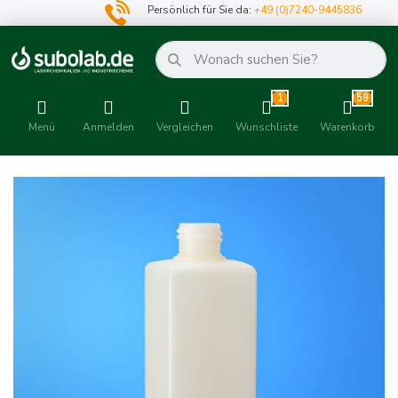
Persönlich für Sie da:
+49 (0)7240-9445836
1
59
Menü
Anmelden
Vergleichen
Wunschliste
Warenkorb