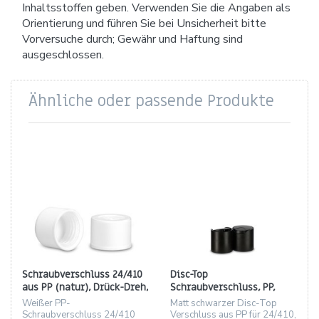
Inhaltsstoffen geben. Verwenden Sie die Angaben als
Orientierung und führen Sie bei Unsicherheit bitte
Vorversuche durch; Gewähr und Haftung sind
ausgeschlossen.
Ähnliche oder passende Produkte
Schraubverschluss 24/410
Disc-Top
aus PP (natur), Drück-Dreh,
Schraubverschluss, PP,
Höhe 17.9 mm
matt schwarz, Gewinde
Weißer PP-
Matt schwarzer Disc-Top
24/410
Schraubverschluss 24/410
Verschluss aus PP für 24/410,