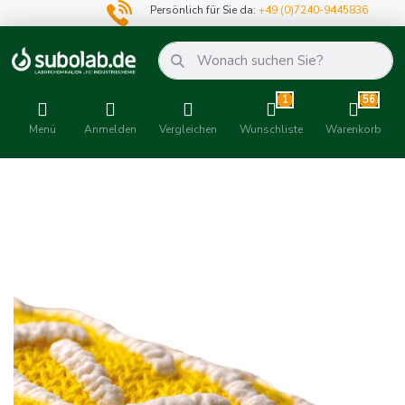
Persönlich für Sie da:
+49 (0)7240-9445836
1
56
Menü
Anmelden
Vergleichen
Wunschliste
Warenkorb