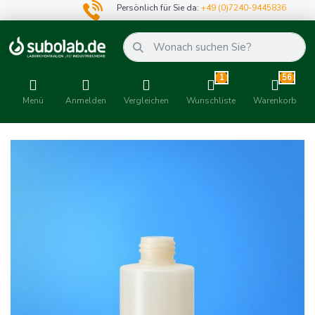
Persönlich für Sie da:
+49 (0)7240-9445836
1
56
Menü
Anmelden
Vergleichen
Wunschliste
Warenkorb