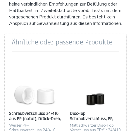
keine verbindlichen Empfehlungen zur Befüllung oder
Haltbarkeit; im Zweifelsfall bitte vorab Tests mit dem
vorgesehenen Produkt durchführen. Es besteht kein
Anspruch auf Gewährleistung aus diesen Informationen.
Ähnliche oder passende Produkte
Schraubverschluss 24/410
Disc-Top
aus PP (natur), Drück-Dreh,
Schraubverschluss, PP,
Höhe 17.9 mm
matt schwarz, Gewinde
Weißer PP-
Matt schwarzer Disc-Top
24/410
Schraubverschluss 24/410
Verschluss aus PP für 24/410,