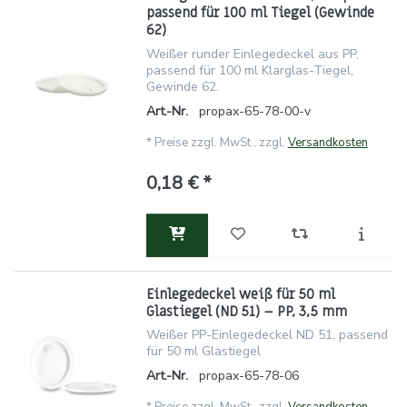
passend für 100 ml Tiegel (Gewinde
62)
Weißer runder Einlegedeckel aus PP,
passend für 100 ml Klarglas-Tiegel,
Gewinde 62.
Art.-Nr.
propax-65-78-00-v
*
Preise zzgl. MwSt., zzgl.
Versandkosten
0,18 € *
Einlegedeckel weiß für 50 ml
Glastiegel (ND 51) – PP, 3,5 mm
Weißer PP-Einlegedeckel ND 51, passend
für 50 ml Glastiegel
Art.-Nr.
propax-65-78-06