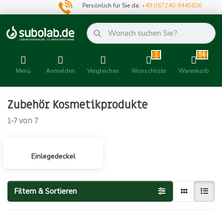
Persönlich für Sie da:
+49 (0)7240-9445836
1
56
Menü
Anmelden
Vergleichen
Wunschliste
Warenkorb
Zubehör Kosmetikprodukte
1-7
von
7
Einlegedeckel
Filtern & Sortieren