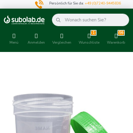
Persönlich für Sie da:
+49 (0)7240-9445836
1
56
Menü
Anmelden
Vergleichen
Wunschliste
Warenkorb