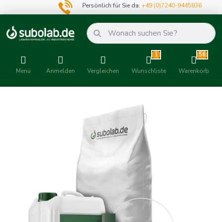
Persönlich für Sie da:
+49 (0)7240-9445836
1
56
Menü
Anmelden
Vergleichen
Wunschliste
Warenkorb