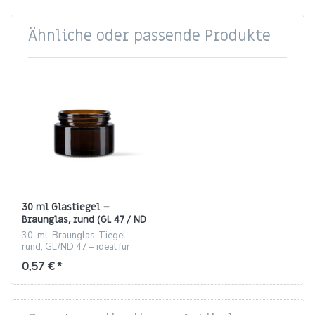
Ähnliche oder passende Produkte
30 ml Glastiegel –
Braunglas, rund (GL 47 / ND
47)
30-ml-Braunglas-Tiegel,
rund, GL/ND 47 – ideal für
Kosmetikproben und Muster.
0,57 € *