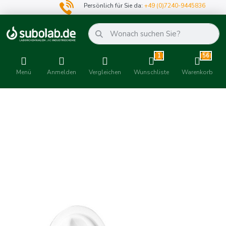
Persönlich für Sie da:
+49 (0)7240-9445836
1
56
Menü
Anmelden
Vergleichen
Wunschliste
Warenkorb