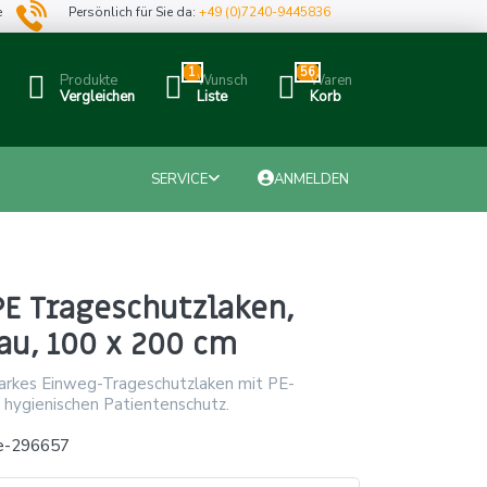
e
Persönlich für Sie da:
+49 (0)7240-9445836
1
56
Produkte
Wunsch
Waren
Vergleichen
Liste
Korb
SERVICE
ANMELDEN
PE Trageschutzlaken,
au, 100 x 200 cm
arkes Einweg-Trageschutzlaken mit PE-
 hygienischen Patientenschutz.
e-296657