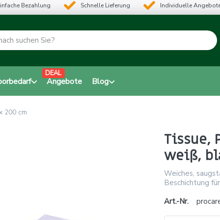
infache Bezahlung
Schnelle Lieferung
Individuelle Angebot
DEAL
borbedarf
Angebote
Blog
 x 200 cm
Tissue, 
weiß, bl
Weiches, saugst
Beschichtung für
Art.-Nr.
procar