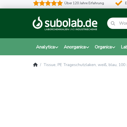
Über 120 Jahre Erfahrung
E
Analytica
Anorganica
Organica
La
Tissue, PE Trageschutzlaken, weiß, blau, 100